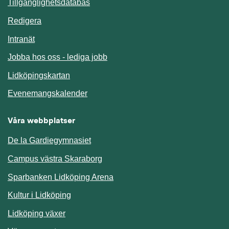
Länk till annan webbplats.
Tillgänglighetsdatabas
Redigera
Länk till annan webbplats.
Intranät
Jobba hos oss - lediga jobb
Länk till annan webbplats.
Lidköpingskartan
Länk till annan webbplats.
Evenemangskalender
Våra webbplatser
De la Gardiegymnasiet
Campus västra Skaraborg
Sparbanken Lidköping Arena
Kultur i Lidköping
Lidköping växer