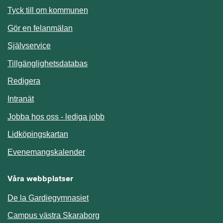
Länk till annan webbplats.
Tyck till om kommunen
Gör en felanmälan
Länk till annan webbplats.
Självservice
Länk till annan webbplats.
Tillgänglighetsdatabas
Redigera
Länk till annan webbplats.
Intranät
Jobba hos oss - lediga jobb
Länk till annan webbplats.
Lidköpingskartan
Länk till annan webbplats.
Evenemangskalender
Våra webbplatser
De la Gardiegymnasiet
Campus västra Skaraborg