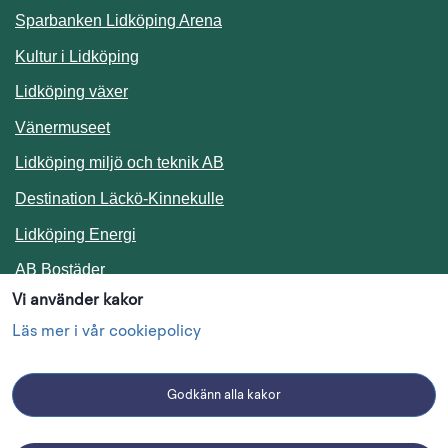
Sparbanken Lidköping Arena
Kultur i Lidköping
Lidköping växer
Vänermuseet
Lidköping miljö och teknik AB
Länk till annan webbplats.
Destination Läckö-Kinnekulle
Länk till annan webbplats.
Lidköping Energi
Länk till annan webbplats.
AB Bostäder
Vi använder kakor
Följ oss i sociala medier
Läs mer i vår cookiepolicy
Godkänn alla kakor
Facebook
Instagram
Linkedin