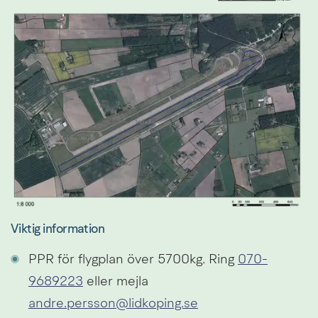
Fö
Viktig information
PPR för flygplan över 5700kg. Ring 
070-
9689223
 eller mejla 
andre.persson@lidkoping.se