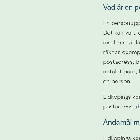
Vad är en p
En personuppgi
Det kan vara 
med andra data
räknas exemp
postadress, b
antalet barn, 
en person.
Lidköpings k
postadress: 
d
Ändamål me
Lidköpings ko