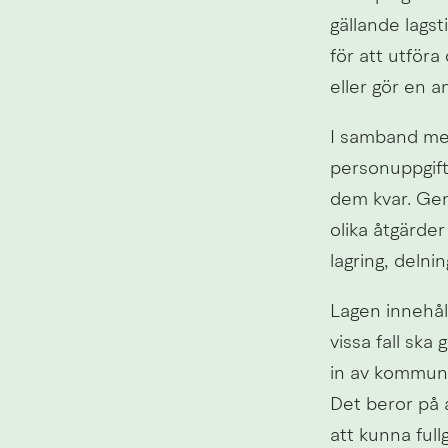
gällande lags
för att utföra
eller gör en a
I samband med
personuppgifte
dem kvar. Gen
olika åtgärder
lagring, delni
Lagen innehål
vissa fall ska
in av kommunen
Det beror på 
att kunna full