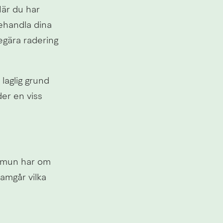
är du har 
ehandla dina 
gära radering 
laglig grund 
r en viss 
mmun har om 
amgår vilka 