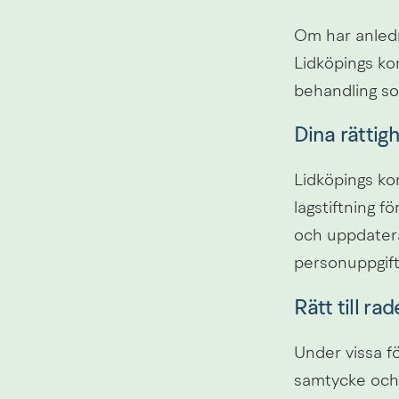
Om har anledni
Lidköpings ko
behandling som
Dina rättig
Lidköpings ko
lagstiftning f
och uppdaterade
personuppgift
Rätt till rad
Under vissa fö
samtycke och/e