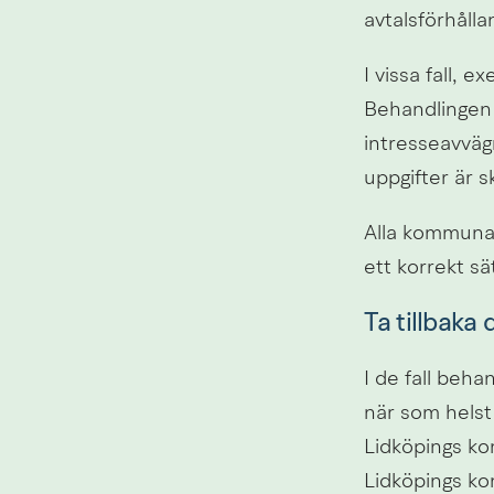
avtalsförhålla
I vissa fall, 
Behandlingen 
intresseavväg
uppgifter är 
Alla kommunal
ett korrekt s
Ta tillbaka 
I de fall beh
när som helst 
Lidköpings kom
Lidköpings ko