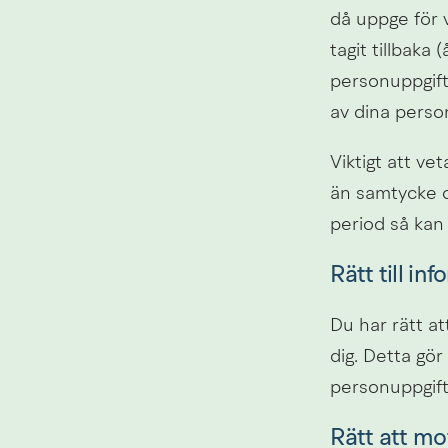
då uppge för v
tagit tillbaka
personuppgift
av dina perso
Viktigt att ve
än samtycke oc
period så kan 
Rätt till in
Du har rätt a
dig. Detta gör
personuppgift
Rätt att mo