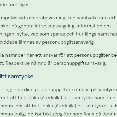
nde föreligger.
exempelvis vid kamerabevakning, kan samtycke inte erhål
sker då genom intresseavvägning. Information om 
ningen, syfte, vad som sparas och hur länge samt hur
skyddade lämnas av personuppgiftsansvarig.
a nämnder har ett ansvar för att personuppgifter be
ätt. Respektive nämnd är personuppgiftsansvarig.
ditt samtycke
andlingen av dina personuppgifter grundas på samtycke
rätt att ta tillbaka (återkalla) ditt samtycke som du har
mun. För att ta tillbaka (återkalla) ett samtycke, ta 
mmun enligt de kontaktuppgifter som finns på denna s