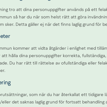
ng tro att dina personuppgifter används på ett felakt
mmun så har du när som helst rätt att göra invändnin
 sker. Detta gäller ej när det finns laglig grund för 
heter
mmun kommer att vidta åtgärder i enlighet med tillämp
ör att hålla dina personuppgifter korrekta, fullständiga
. Du har rätt till rättelse av ofullständiga eller felak
er.
ering
rutsättningar, som när du har återkallat ett tidigare l
ller det saknas laglig grund för fortsatt behandling a