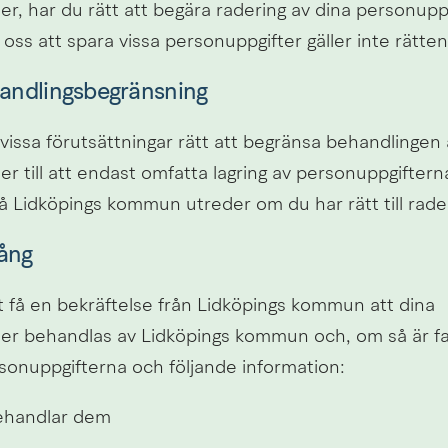
r, har du rätt att begära radering av dina personuppgi
 oss att spara vissa personuppgifter gäller inte rätten t
ehandlingsbegränsning
issa förutsättningar rätt att begränsa behandlingen a
r till att endast omfatta lagring av personuppgifterna,
å Lidköpings kommun utreder om du har rätt till rader
gång
t få en bekräftelse från Lidköpings kommun att dina 
er behandlas av Lidköpings kommun och, om så är falle
personuppgifterna och följande information:
behandlar dem