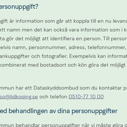
ersonuppgift?
ft är information som går att koppla till en nu levan
ett namn men det kan också vara information som i k
 gör det möjligt att identifiera en person. Till person
elvis namn, personnummer, adress, telefonnummer,
ankuppgifter och fotografier. Exempelvis kan informa
kombinerat med bostadsort och kön göra det möjligt at
ommun har ett Dataskyddsombud som du kontaktar p
so@lidkoping.se
 och telefon 
0510-77 10 00
d behandlingen av dina personuppgifter
mmun behandlar personuppgifter när vi måste göra de