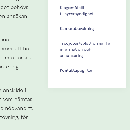
 det behövs 
Klagomål till
tillsynsmyndighet
 en ansökan 
Kamerabevakning
ina 
Tredjepartsplattformar för
mmer att ha 
information och
annonsering
mfattar alla 
ntering, 
Kontaktuppgifter
enskilde i 
er som hämtas 
e nödvändigt. 
vning, för 