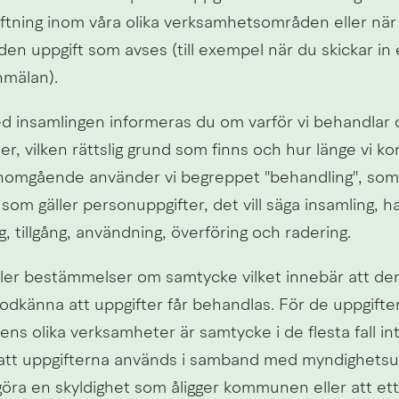
tiftning inom våra olika verksamhetsområden eller när
 den uppgift som avses (till exempel när du skickar in
nmälan).
 insamlingen informeras du om varför vi behandlar d
r, vilken rättslig grund som finns och hur länge vi ko
omgående använder vi begreppet "behandling", som o
 som gäller personuppgifter, det vill säga insamling, ha
ng, tillgång, användning, överföring och radering.
ler bestämmelser om samtycke vilket innebär att den 
 godkänna att uppgifter får behandlas. För de uppgift
s olika verksamheter är samtycke i de flesta fall int
att uppgifterna används i samband med myndighetsutö
göra en skyldighet som åligger kommunen eller att ett 