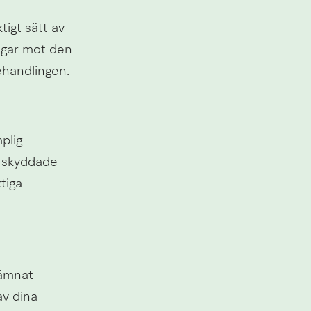
igt sätt av 
gar mot den 
behandlingen.
lig 
, skyddade 
tiga 
ämnat 
v dina 