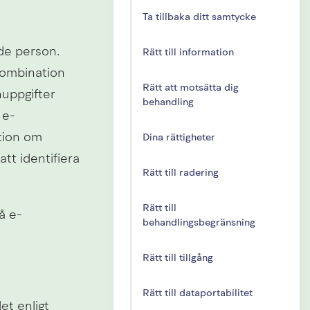
Ta tillbaka ditt samtycke
de person. 
Rätt till information
ombination 
Rätt att motsätta dig
uppgifter 
behandling
 e-
tion om 
Dina rättigheter
t identifiera 
Rätt till radering
Rätt till
å e-
behandlingsbegränsning
Rätt till tillgång
Rätt till dataportabilitet
t enligt 