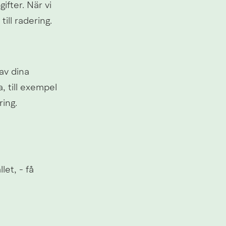
fter. När vi 
ill radering.
v dina 
 till exempel 
ing.
t, - få 