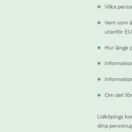
Vilka pers
Vem som är
utanför EU
Hur länge 
Information
Informatio
Om det för
Lidköpings ko
dina personup