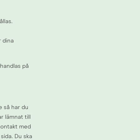
las. 
 dina 
handlas på 
 så har du 
 lämnat till 
kontakt med 
ida. Du ska 