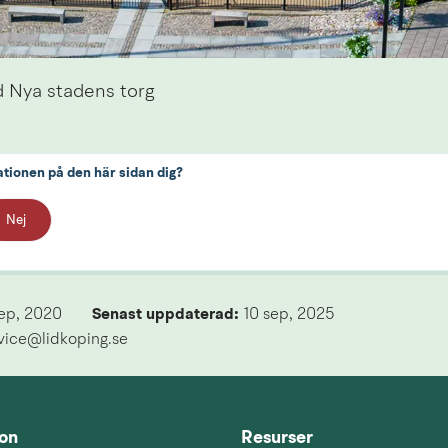
d Nya stadens torg
ationen på den här sidan dig?
Nej
sep, 2020
Senast uppdaterad: 
10 sep, 2025
rvice@lidkoping.se
ion
Resurser