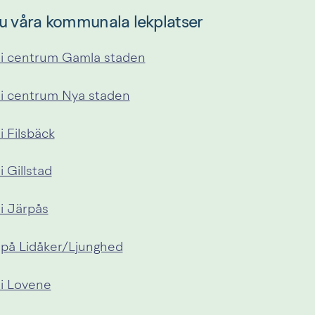
du våra kommunala lekplatser
 i centrum Gamla staden
 i centrum Nya staden
i Filsbäck
i Gillstad
 i Järpås
 på Lidåker/Ljunghed
 i Lovene