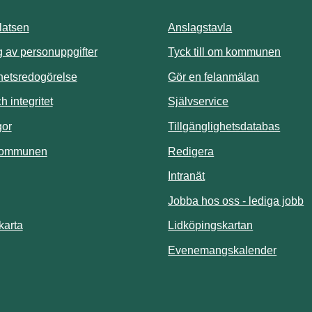
atsen
Anslagstavla
Länk t
 av personuppgifter
Tyck till om kommunen
ghetsredogörelse
Gör en felanmälan
Länk till annan 
 integritet
Självservice
Länk t
gor
Tillgänglighetsdatabas
kommunen
Redigera
Länk till annan webbp
Intranät
Jobba hos oss - lediga jobb
Länk till an
karta
Lidköpingskartan
Länk ti
Evenemangskalender