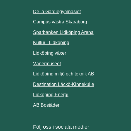
De la Gardiegymnasiet
ill annan webbplats.
Campus västra Skaraborg
Sparbanken Lidköping Arena
webbplats.
Kultur i Lidköping
ill annan webbplats.
Lidköping växer
Vänermuseet
lats.
Lidköping miljö och teknik AB
Länk till annan w
Destination Läckö-Kinnekulle
nan webbplats.
Länk till annan webbplats.
Lidköping Energi
ll annan webbplats.
Länk till annan webbplats.
AB Bostäder
Följ oss i sociala medier