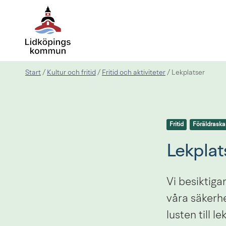
Start
Kultur och fritid
Fritid och aktiviteter
/
/
/
Lekplatser
Fritid
Föräldraska
Lekplat
Vi besiktigar
våra säkerhe
lusten till le