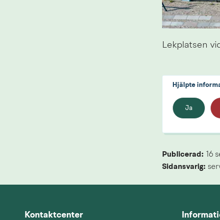
Lekplatsen vi
Hjälpte inform
Ja
Publicerad: 
16 
Sidansvarig:
 se
Kontaktcenter
Informat