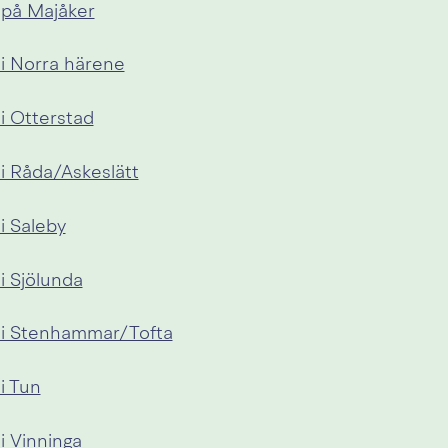
 på Majåker
 i Norra härene
i Otterstad
 i Råda/Askeslätt
i Saleby
i Sjölunda
 i Stenhammar/Tofta
i Tun
i Vinninga 