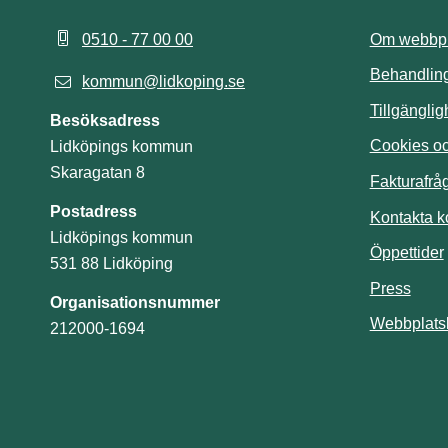
0510 - 77 00 00
Om webbpl
Behandling
kommun@lidkoping.se
Tillgängli
Besöksadress
Cookies och
Lidköpings kommun
Skaragatan 8
Fakturafrå
Postadress
Kontakta 
Lidköpings kommun
Öppettider
531 88 Lidköping
Press
Organisationsnummer
Webbplats
212000-1694