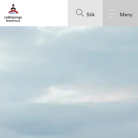
Till innehållet på sidan
Sök
Meny