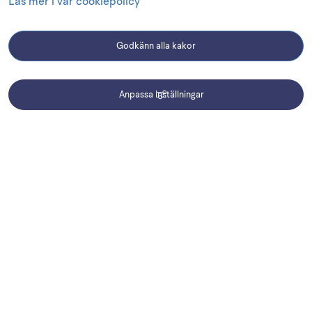
Läs mer i vår cookiepolicy
Godkänn alla kakor
Kontaktcenter
0510 - 77 00 00
Anpassa inställningar
Driftmeddelanden
kommun@lidkoping.se
Besöksadress
Lidköpings kommun
Skaragatan 8
Postadress
Lidköpings kommun
531 88 Lidköping
Organisationsnummer
212000-1694