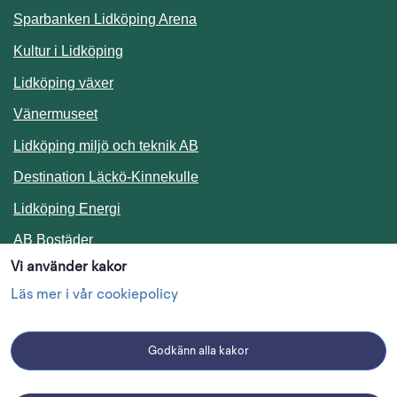
Sparbanken Lidköping Arena
Kultur i Lidköping
Lidköping växer
Vänermuseet
Lidköping miljö och teknik AB
Länk till annan webbplats.
Destination Läckö-Kinnekulle
Länk till annan webbplats.
Lidköping Energi
Länk till annan webbplats.
AB Bostäder
Vi använder kakor
Följ oss i sociala medier
Läs mer i vår cookiepolicy
Godkänn alla kakor
Facebook
Instagram
Linkedin