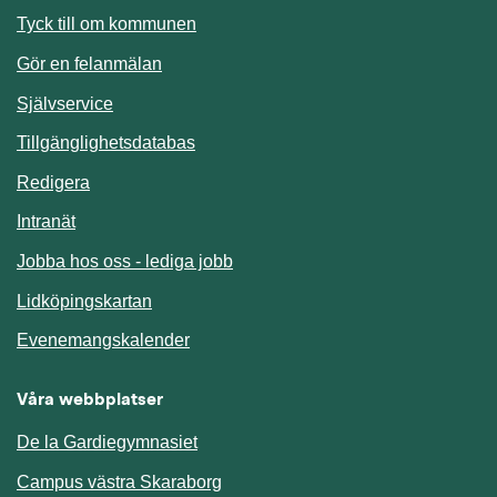
Länk till annan webbplats.
Tyck till om kommunen
Gör en felanmälan
Länk till annan webbplats.
Självservice
Länk till annan webbplats.
Tillgänglighetsdatabas
Redigera
Länk till annan webbplats.
Intranät
Jobba hos oss - lediga jobb
Länk till annan webbplats.
Lidköpingskartan
Länk till annan webbplats.
Evenemangskalender
Våra webbplatser
De la Gardiegymnasiet
Campus västra Skaraborg