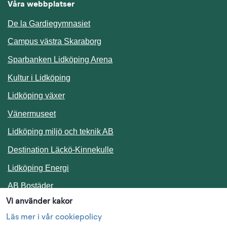
Våra webbplatser
De la Gardiegymnasiet
Campus västra Skaraborg
Sparbanken Lidköping Arena
Kultur i Lidköping
Lidköping växer
Vänermuseet
Lidköping miljö och teknik AB
Länk till annan webbplats.
Destination Läckö-Kinnekulle
Länk till annan webbplats.
Lidköping Energi
Länk till annan webbplats.
AB Bostäder
Vi använder kakor
Följ oss i sociala medier
Läs mer i vår cookiepolicy