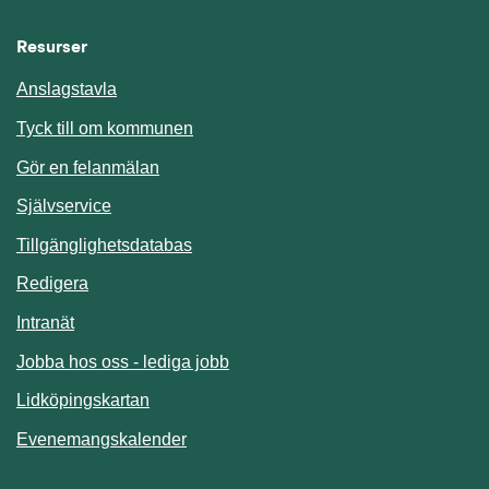
Resurser
Anslagstavla
Länk till annan webbplats.
Tyck till om kommunen
Gör en felanmälan
Länk till annan webbplats.
Självservice
Länk till annan webbplats.
Tillgänglighetsdatabas
Redigera
Länk till annan webbplats.
Intranät
Jobba hos oss - lediga jobb
Länk till annan webbplats.
Lidköpingskartan
Länk till annan webbplats.
Evenemangskalender