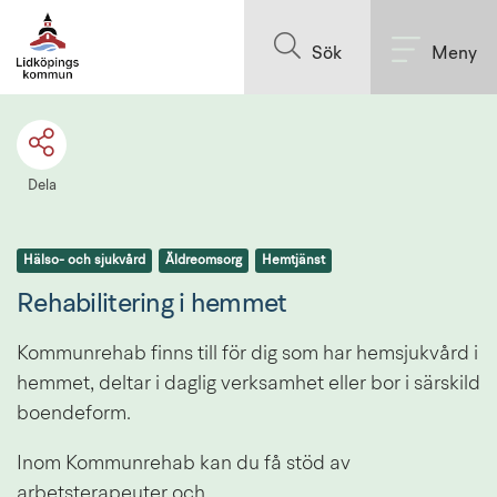
Till innehållet på sidan
Sök
Meny
Dela
Hälso- och sjukvård
Äldreomsorg
Hemtjänst
Rehabilitering i hemmet
Kommunrehab finns till för dig som har hemsjukvård i 
hemmet, deltar i daglig verksamhet eller bor i särskild 
boendeform.
Inom Kommunrehab kan du få stöd av 
arbetsterapeuter och 