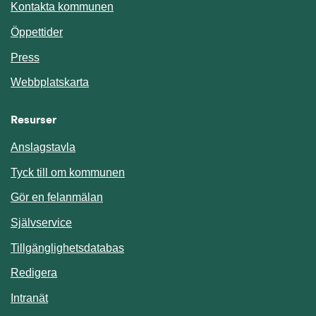
Kontakta kommunen
Öppettider
Press
Webbplatskarta
Resurser
Anslagstavla
Länk till annan webbplats.
Tyck till om kommunen
Gör en felanmälan
Länk till annan webbplats.
Självservice
Länk till annan webbplats.
Tillgänglighetsdatabas
Redigera
Länk till annan webbplats.
Intranät