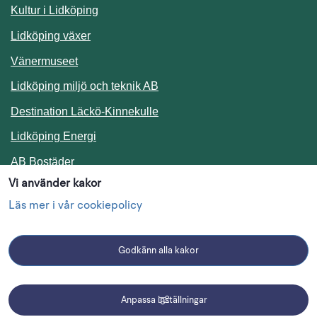
Kultur i Lidköping
Lidköping växer
Vänermuseet
Lidköping miljö och teknik AB
Länk till annan webbplats.
Destination Läckö-Kinnekulle
Länk till annan webbplats.
Lidköping Energi
Länk till annan webbplats.
AB Bostäder
Vi använder kakor
Följ oss i sociala medier
Läs mer i vår cookiepolicy
Godkänn alla kakor
Facebook
Instagram
Linkedin
Anpassa inställningar