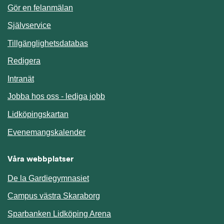
Gör en felanmälan
Länk till annan webbplats.
Självservice
Länk till annan webbplats.
Tillgänglighetsdatabas
Redigera
Länk till annan webbplats.
Intranät
Jobba hos oss - lediga jobb
Länk till annan webbplats.
Lidköpingskartan
Länk till annan webbplats.
Evenemangskalender
Våra webbplatser
De la Gardiegymnasiet
Campus västra Skaraborg
Sparbanken Lidköping Arena