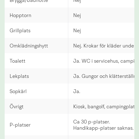
Brygga/badflotte
Nej
Hopptorn
Nej
Grillplats
Nej
Omklädningshytt
Nej. Krokar för kläder under t
Toalett
Ja. WC i servicehus, campin
Lekplats
Ja. Gungor och klätterställni
Sopkärl
Ja.
Övrigt
Kiosk, bangolf, campingplats.
Ca 30 p-platser.
P-platser
Handikapp-platser saknas.