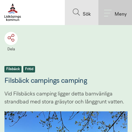
Till innehållet på sidan
Sök
Meny
Dela
Filsbäck
Fritid
Filsbäck campings camping
Vid Filsbäcks camping ligger detta barnvänliga 
strandbad med stora gräsytor och långgrunt vatten.