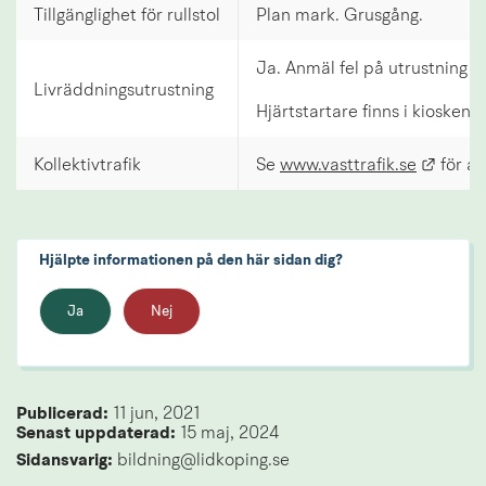
Tillgänglighet för rullstol
Plan mark. Grusgång.
Ja. Anmäl fel på utrustning 
Livräddningsutrustning
Hjärtstartare finns i kiosken
Länk t
Kollektivtrafik
Se
www.vasttrafik.se
för akt
Hjälpte informationen på den här sidan dig?
Ja
Nej
Publicerad: 
11 jun, 2021
Senast uppdaterad: 
15 maj, 2024
Sidansvarig:
 bildning@lidkoping.se