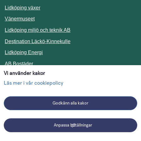
Lidköping växer
Vänermuseet
Lidköping miljö och teknik AB
Länk till annan webbplats.
Destination Läckö-Kinnekulle
Länk till annan webbplats.
Lidköping Energi
Länk till annan webbplats.
AB Bostäder
Vi använder kakor
Följ oss i sociala medier
Läs mer i vår cookiepolicy
Godkänn alla kakor
Facebook
Instagram
Linkedin
Anpassa inställningar
Driftmeddelanden