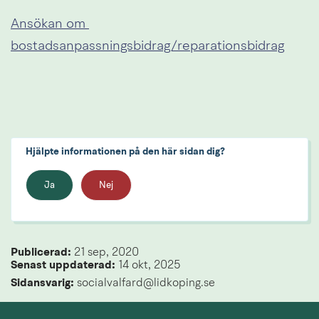
Ansökan om 
Län
bostadsanpassningsbidrag/reparationsbidrag
Hjälpte informationen på den här sidan dig?
Ja
Nej
Publicerad: 
21 sep, 2020
Senast uppdaterad: 
14 okt, 2025
Sidansvarig:
 socialvalfard@lidkoping.se