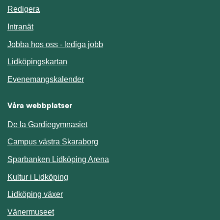
Redigera
Länk till annan webbplats.
Intranät
Jobba hos oss - lediga jobb
Länk till annan webbplats.
Lidköpingskartan
Länk till annan webbplats.
Evenemangskalender
Våra webbplatser
De la Gardiegymnasiet
Campus västra Skaraborg
Sparbanken Lidköping Arena
Kultur i Lidköping
Lidköping växer
Vänermuseet