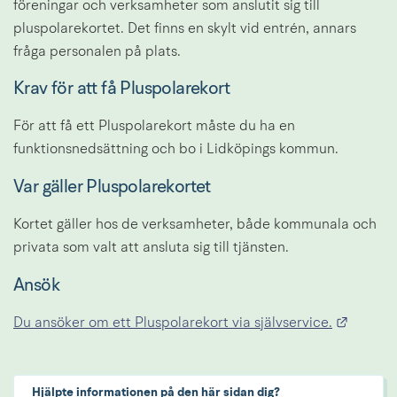
föreningar och verksamheter som anslutit sig till 
pluspolarekortet. Det finns en skylt vid entrén, annars 
fråga personalen på plats.
Krav för att få Pluspolarekort
För att få ett Pluspolarekort måste du ha en 
funktionsnedsättning och bo i Lidköpings kommun.
Var gäller Pluspolarekortet
Kortet gäller hos de verksamheter, både kommunala och 
privata som valt att ansluta sig till tjänsten.
Ansök
Länk ti
Du ansöker om ett Pluspolarekort via självservice.
Hjälpte informationen på den här sidan dig?