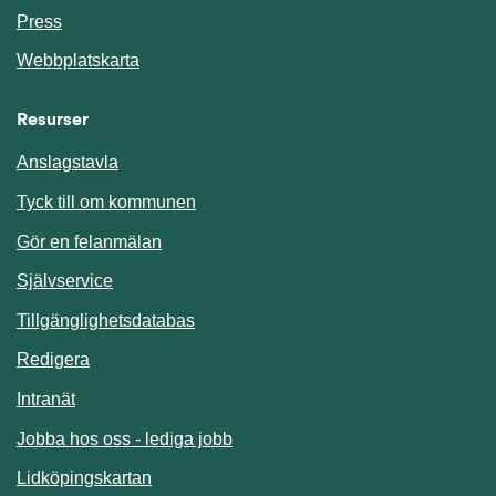
Press
Webbplatskarta
Resurser
Anslagstavla
Länk till annan webbplats.
Tyck till om kommunen
Gör en felanmälan
Länk till annan webbplats.
Självservice
Länk till annan webbplats.
Tillgänglighetsdatabas
Redigera
Länk till annan webbplats.
Intranät
Jobba hos oss - lediga jobb
Länk till annan webbplats.
Lidköpingskartan