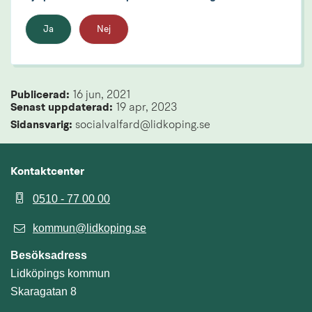
Ja
Nej
Publicerad: 
16 jun, 2021
Senast uppdaterad: 
19 apr, 2023
Sidansvarig:
 socialvalfard@lidkoping.se
Kontaktcenter
0510 - 77 00 00
kommun@lidkoping.se
Besöksadress
Lidköpings kommun
Skaragatan 8