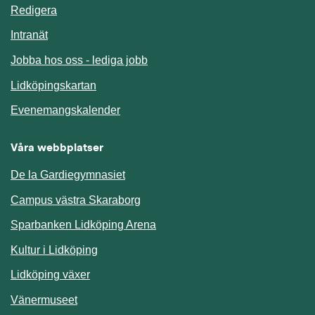
Redigera
Länk till annan webbplats.
Intranät
Jobba hos oss - lediga jobb
Länk till annan webbplats.
Lidköpingskartan
Länk till annan webbplats.
Evenemangskalender
Våra webbplatser
De la Gardiegymnasiet
Campus västra Skaraborg
Sparbanken Lidköping Arena
Kultur i Lidköping
Lidköping växer
Vänermuseet