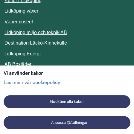
Kultur i Lidköping
Lidköping växer
Vänermuseet
Lidköping miljö och teknik AB
Länk till annan webbplats.
Destination Läckö-Kinnekulle
Länk till annan webbplats.
Lidköping Energi
Länk till annan webbplats.
AB Bostäder
Vi använder kakor
Följ oss i sociala medier
Läs mer i vår cookiepolicy
Godkänn alla kakor
Facebook
Instagram
Linkedin
Anpassa inställningar
Driftmeddelanden