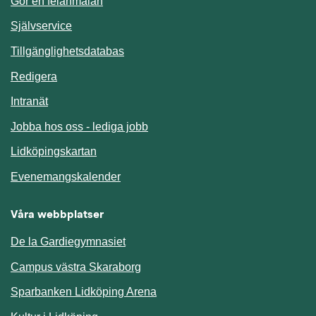
Gör en felanmälan
Länk till annan webbplats.
Självservice
Länk till annan webbplats.
Tillgänglighetsdatabas
Redigera
Länk till annan webbplats.
Intranät
Jobba hos oss - lediga jobb
Länk till annan webbplats.
Lidköpingskartan
Länk till annan webbplats.
Evenemangskalender
Våra webbplatser
De la Gardiegymnasiet
Campus västra Skaraborg
Sparbanken Lidköping Arena