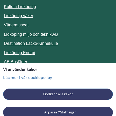
Kultur i Lidköping
Lidköping växer
Vänermuseet
Lidköping miljö och teknik AB
Länk till annan webbplats.
Destination Läckö-Kinnekulle
Länk till annan webbplats.
Lidköping Energi
Länk till annan webbplats.
AB Bostäder
Vi använder kakor
Följ oss i sociala medier
Läs mer i vår cookiepolicy
Godkänn alla kakor
Facebook
Instagram
Linkedin
Anpassa inställningar