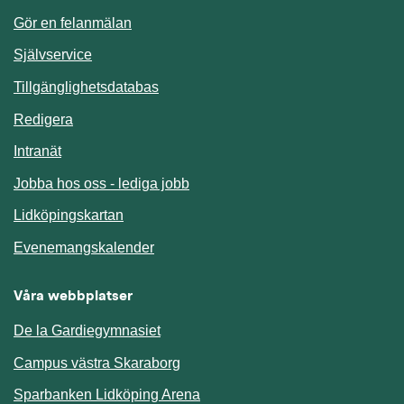
Gör en felanmälan
Länk till annan webbplats.
Självservice
Länk till annan webbplats.
Tillgänglighetsdatabas
Redigera
Länk till annan webbplats.
Intranät
Jobba hos oss - lediga jobb
Länk till annan webbplats.
Lidköpingskartan
Länk till annan webbplats.
Evenemangskalender
Våra webbplatser
De la Gardiegymnasiet
Campus västra Skaraborg
Sparbanken Lidköping Arena