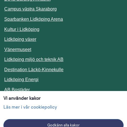
Campus västra Skaraborg
Sparbanken Lidköping Arena
Kultur i Lidköping
Lidköping växer
Vänermuseet
Lidköping miljö och teknik AB
Länk till annan webbplats.
Destination Läckö-Kinnekulle
Länk till annan webbplats.
Lidköping Energi
Länk till annan webbplats.
AB Bostäder
Vi använder kakor
Följ oss i sociala medier
Läs mer i vår cookiepolicy
Godkänn alla kakor
Facebook
Instagram
Linkedin