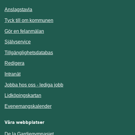
Anslagstavla
Länk till annan webbplats.
Tyck till om kommunen
Gör en felanmälan
Länk till annan webbplats.
Självservice
Länk till annan webbplats.
Tillgänglighetsdatabas
Redigera
Länk till annan webbplats.
Intranät
Jobba hos oss - lediga jobb
Länk till annan webbplats.
Lidköpingskartan
Länk till annan webbplats.
Evenemangskalender
Våra webbplatser
De la Gardiegymnasiet