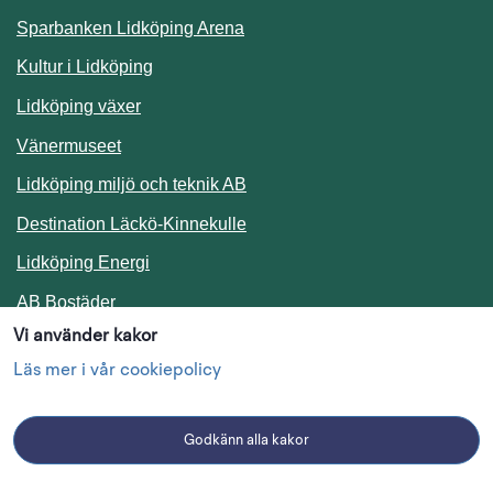
Sparbanken Lidköping Arena
Kultur i Lidköping
Lidköping växer
Vänermuseet
Lidköping miljö och teknik AB
Länk till annan webbplats.
Destination Läckö-Kinnekulle
Länk till annan webbplats.
Lidköping Energi
Länk till annan webbplats.
AB Bostäder
Vi använder kakor
Följ oss i sociala medier
Läs mer i vår cookiepolicy
Godkänn alla kakor
Facebook
Instagram
Linkedin