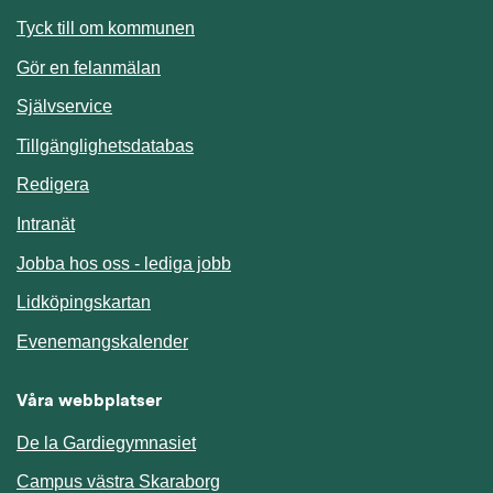
Länk till annan webbplats.
Tyck till om kommunen
Gör en felanmälan
Länk till annan webbplats.
Självservice
Länk till annan webbplats.
Tillgänglighetsdatabas
Redigera
Länk till annan webbplats.
Intranät
Jobba hos oss - lediga jobb
Länk till annan webbplats.
Lidköpingskartan
Länk till annan webbplats.
Evenemangskalender
Våra webbplatser
De la Gardiegymnasiet
Campus västra Skaraborg