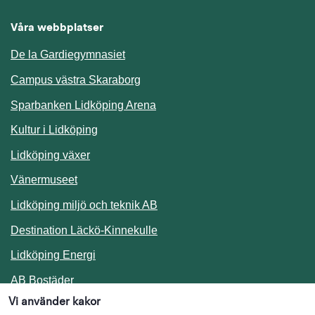
Våra webbplatser
De la Gardiegymnasiet
Campus västra Skaraborg
Sparbanken Lidköping Arena
Kultur i Lidköping
Lidköping växer
Vänermuseet
Lidköping miljö och teknik AB
Länk till annan webbplats.
Destination Läckö-Kinnekulle
Länk till annan webbplats.
Lidköping Energi
Länk till annan webbplats.
AB Bostäder
Vi använder kakor