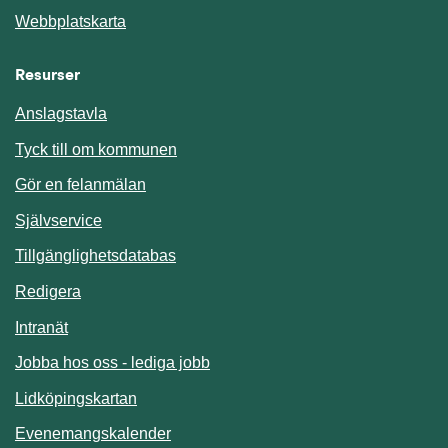
Webbplatskarta
Resurser
Anslagstavla
Länk till annan webbplats.
Tyck till om kommunen
Gör en felanmälan
Länk till annan webbplats.
Självservice
Länk till annan webbplats.
Tillgänglighetsdatabas
Redigera
Länk till annan webbplats.
Intranät
Jobba hos oss - lediga jobb
Länk till annan webbplats.
Lidköpingskartan
Länk till annan webbplats.
Evenemangskalender