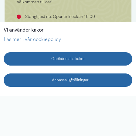
Välkommen till oss!
Stängt just nu. Öppnar klockan 10.00
0510-77 00 95
Vi använder kakor
vanermuseet@lidkoping.se
Läs mer i vår cookiepolicy
Framnäsvägen 2 LIDKÖPING
Godkänn alla kakor
Visa alla öppettider
KONTAKT
Anpassa inställningar