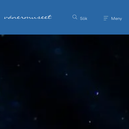
Till innehållet på sidan
Sök
Meny