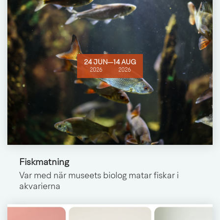
24 JUN
─
14 AUG
2026
2026
Fiskmatning
Var med när museets biolog matar fiskar i
akvarierna