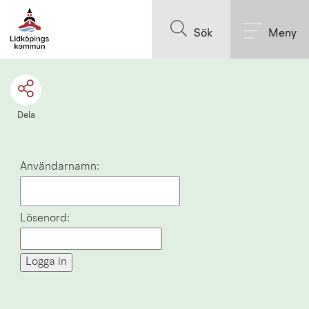
Till innehållet på sidan
Sök
Meny
Dela
Inloggning
Användarnamn:
Lösenord: