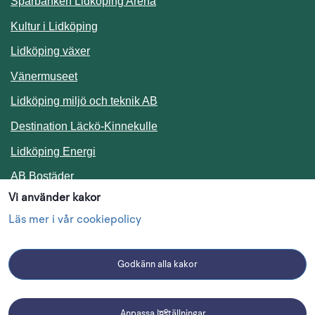
Sparbanken Lidköping Arena
Kultur i Lidköping
Lidköping växer
Vänermuseet
Lidköping miljö och teknik AB
Länk till annan webbplats.
Destination Läckö-Kinnekulle
Länk till annan webbplats.
Lidköping Energi
Länk till annan webbplats.
AB Bostäder
Vi använder kakor
Följ oss i sociala medier
Läs mer i vår cookiepolicy
Godkänn alla kakor
Facebook
Instagram
Linkedin
Anpassa inställningar