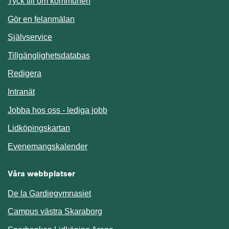
Länk till annan webbplats.
Tyck till om kommunen
Gör en felanmälan
Länk till annan webbplats.
Självservice
Länk till annan webbplats.
Tillgänglighetsdatabas
Redigera
Länk till annan webbplats.
Intranät
Jobba hos oss - lediga jobb
Länk till annan webbplats.
Lidköpingskartan
Länk till annan webbplats.
Evenemangskalender
Våra webbplatser
De la Gardiegymnasiet
Campus västra Skaraborg