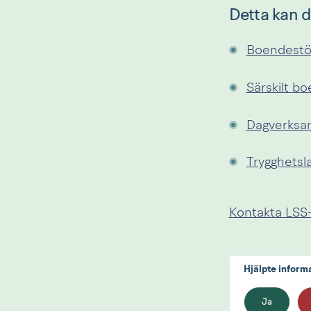
Detta kan d
Boendest
Särskilt b
Dagverksa
Trygghetsl
Kontakta LSS-
Hjälpte inform
Ja