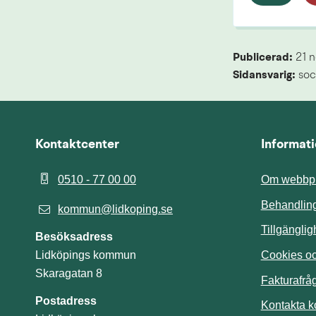
Publicerad: 
21 
Sidansvarig:
 soc
Kontaktcenter
Informat
0510 - 77 00 00
Om webbpl
Behandling
kommun@lidkoping.se
Tillgängli
Besöksadress
Cookies och
Lidköpings kommun
Skaragatan 8
Fakturafrå
Postadress
Kontakta 