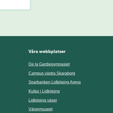
Våra webbplatser
De la Gardiegymnasiet
ill annan webbplats.
Campus västra Skaraborg
Sparbanken Lidköping Arena
webbplats.
Kultur i Lidköping
ill annan webbplats.
Lidköping växer
Vänermuseet