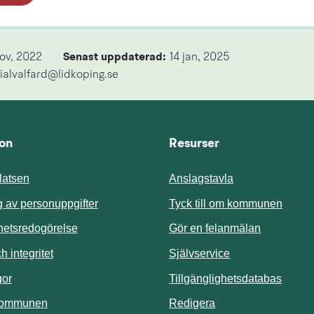
nov, 2022
Senast uppdaterad: 
14 jan, 2025
ialvalfard@lidkoping.se
ion
Resurser
atsen
Anslagstavla
Länk t
 av personuppgifter
Tyck till om kommunen
ghetsredogörelse
Gör en felanmälan
Länk till annan 
 integritet
Självservice
Länk t
gor
Tillgänglighetsdatabas
kommunen
Redigera