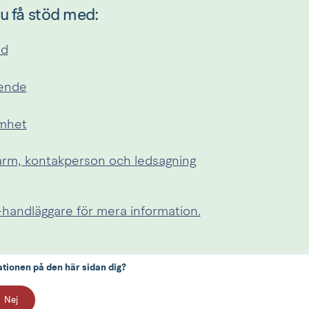
u få stöd med:
öd
oende
mhet
arm, kontakperson och ledsagning
handläggare för mera information.
ationen på den här sidan dig?
Nej