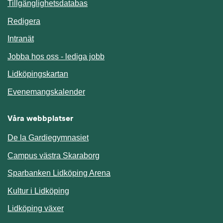
Länk till annan webbplats.
Tillgänglighetsdatabas
Redigera
Länk till annan webbplats.
Intranät
Jobba hos oss - lediga jobb
Länk till annan webbplats.
Lidköpingskartan
Länk till annan webbplats.
Evenemangskalender
Våra webbplatser
De la Gardiegymnasiet
Campus västra Skaraborg
Sparbanken Lidköping Arena
Kultur i Lidköping
Lidköping växer