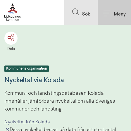
Till innehållet på sidan
Sök
Meny
Dela
Kommunens organisation
Nyckeltal via Kolada
Kommun- och landstingsdatabasen Kolada 
innehåller jämförbara nyckeltal om alla Sveriges 
kommuner och landsting.
Nyckeltal från Kolada
Länk till annan webbplats.
Dessa nyckeltal bygger på data från ett stort antal 