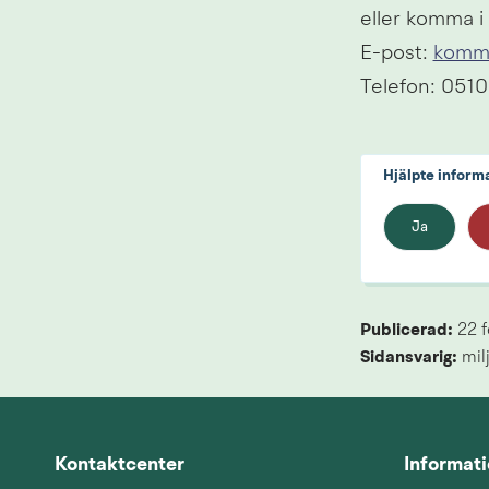
eller komma i
E-post: 
kommu
Telefon: 051
Hjälpte inform
Ja
Publicerad: 
22 f
Sidansvarig:
 mi
Kontaktcenter
Informat