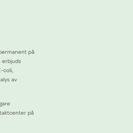
 permanent på 
 erbjuds 
coli, 
lys av 
gare 
aktcenter på 