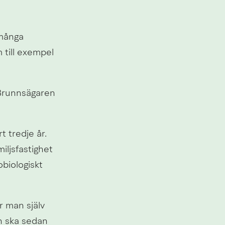
många 
till exempel 
 Brunnsägaren 
 tredje år. 
ljsfastighet 
biologiskt 
 man själv 
 ska sedan 