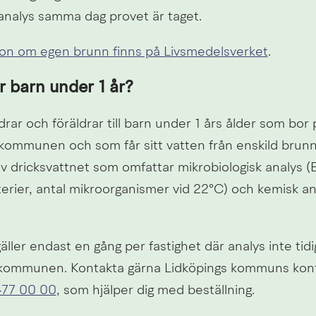
 analys samma dag provet är taget.
ion om egen brunn finns på Livsmedelsverket
.
r barn under 1 år?
drar och föräldrar till barn under 1 års ålder som bor
i kommunen och som får sitt vatten från enskild brunn
av dricksvattnet som omfattar mikrobiologisk analys (E-
erier, antal mikroorganismer vid 22°C) och kemisk ana
ller endast en gång per fastighet där analys inte tidi
 kommunen. Kontakta gärna Lidköpings kommuns kont
‑77 00 00
, som hjälper dig med beställning.  