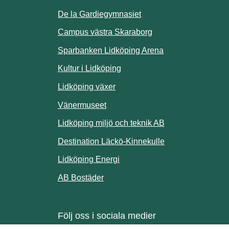
De la Gardiegymnasiet
ill annan webbplats.
Campus västra Skaraborg
Sparbanken Lidköping Arena
webbplats.
Kultur i Lidköping
ill annan webbplats.
Lidköping växer
Vänermuseet
lats.
Lidköping miljö och teknik AB
Länk till annan w
Destination Läckö-Kinnekulle
nan webbplats.
Länk till annan webbplats.
Lidköping Energi
ll annan webbplats.
Länk till annan webbplats.
AB Bostäder
Följ oss i sociala medier