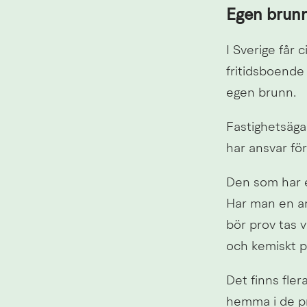
Egen brun
I Sverige får
fritidsboende 
egen brunn.
Fastighetsägar
har ansvar för
Den som har eg
Har man en anl
bör prov tas v
och kemiskt p
Det finns fler
hemma i de pr