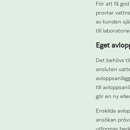
För att få go
provtar vattn
av kunden själ
till laborator
Eget avlop
Det behövs ti
ansluten vatt
avloppsanläggn
till avloppsan
gör en ny elle
Enskilda avlo
ansökan pröva
utformas bedöm