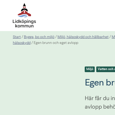
Start
Bygga, bo och miljö
Miljö, hälsoskydd och hållbarhet
Mi
/
/
/
hälsoskydd
/
Egen brunn och eget avlopp
Miljö
Vatten och 
Egen br
Här får du i
avlopp behö