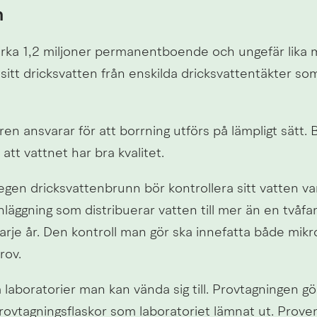
n
 cirka 1,2 miljoner permanentboende och ungefär lika 
sitt dricksvatten från enskilda dricksvattentäkter som 
en ansvarar för att borrning utförs på lämpligt sätt.
 att vattnet har bra kvalitet.
en dricksvattenbrunn bör kontrollera sitt vatten vart
äggning som distribuerar vatten till mer än en tvåfami
arje år. Den kontroll man gör ska innefatta både mikro
rov.
a laboratorier man kan vända sig till. Provtagningen gör
ovtagningsflaskor som laboratoriet lämnat ut. Proven