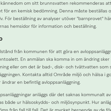
d kännedom om sitt brunnsvatten rekommenderas att
et för en kemisk bedömning. Denna måste beställas o
v. För beställning av analyser utöver "barnprovet" hän
iernas hemsidor för information och beställning.
p
llstånd från kommunen för att göra en avloppsanlägg
entoalett. En anmälan ska komma in om ändring sker på
ing eller om det är bad-, disk- och tvättvatten som s
läggningen. Kontakta alltid Område miljö och hälsa i go
r ändrar en befintlig avloppsanläggning.
ppsanläggningar anläggs där det saknas kommunalt avl
s både ur hälsoskydds- och miljösynpunkt. Hur anläg
s från fall till fall. Det är mycket beroende av de för