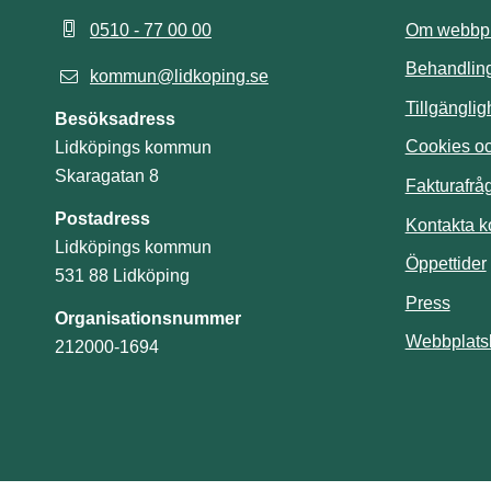
0510 - 77 00 00
Om webbpl
Behandling
kommun@lidkoping.se
Tillgängli
Besöksadress
Cookies och
Lidköpings kommun
Skaragatan 8
Fakturafrå
Postadress
Kontakta 
Lidköpings kommun
Öppettider
531 88 Lidköping
Press
Organisationsnummer
Webbplats
212000-1694