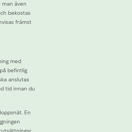
 man även 
ch bekostas 
visas främst 
ning med 
 befintlig 
ka anslutas 
d tid innan du 
oppsnät. En 
gningen 
utsättningar 