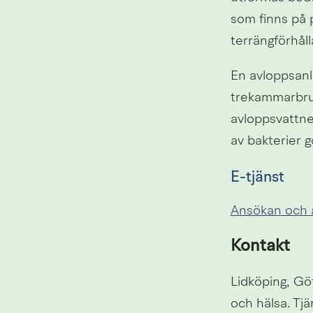
som finns på 
terrängförhål
En avloppsanlä
trekammarbrunn
avloppsvattnet 
av bakterier 
E-tjänst
Ansökan och a
Kontakt
Lidköping, G
och hälsa. Tjä