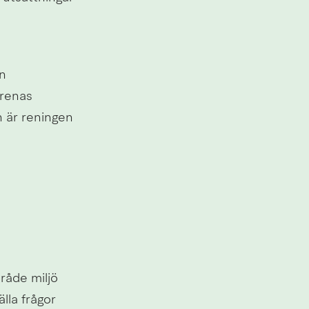
n 
renas 
n är reningen 
de miljö 
la frågor 