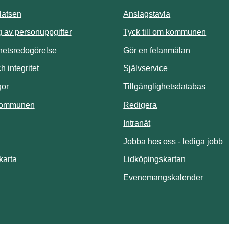
atsen
Anslagstavla
Länk t
 av personuppgifter
Tyck till om kommunen
ghetsredogörelse
Gör en felanmälan
Länk till annan 
 integritet
Självservice
Länk t
gor
Tillgänglighetsdatabas
kommunen
Redigera
Länk till annan webbp
Intranät
Jobba hos oss - lediga jobb
Länk till an
karta
Lidköpingskartan
Länk ti
Evenemangskalender