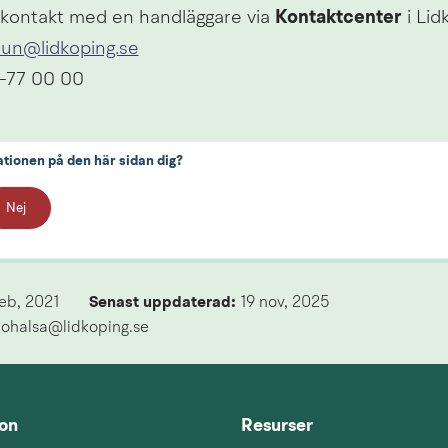
 kontakt med en handläggare via 
Kontaktcenter
 i Lid
n@lidkoping.se
0-77 00 00
ationen på den här sidan dig?
Nej
eb, 2021
Senast uppdaterad: 
19 nov, 2025
ljohalsa@lidkoping.se
ion
Resurser