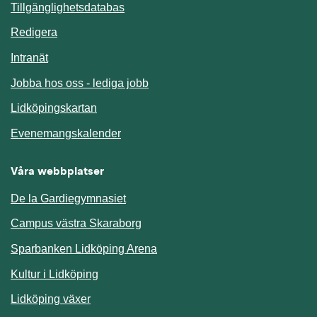
Länk till annan webbplats.
Tillgänglighetsdatabas
Redigera
Länk till annan webbplats.
Intranät
Jobba hos oss - lediga jobb
Länk till annan webbplats.
Lidköpingskartan
Länk till annan webbplats.
Evenemangskalender
Våra webbplatser
De la Gardiegymnasiet
Campus västra Skaraborg
Sparbanken Lidköping Arena
Kultur i Lidköping
Lidköping växer