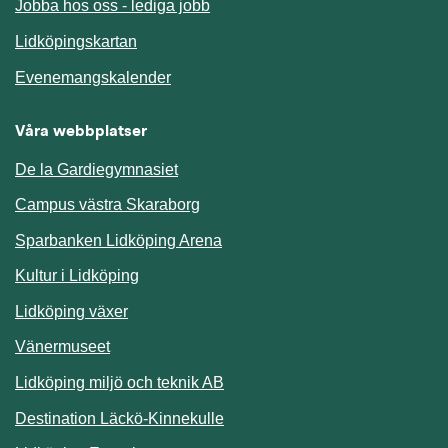
Jobba hos oss - lediga jobb
Länk till annan webbplats.
Lidköpingskartan
Länk till annan webbplats.
Evenemangskalender
Våra webbplatser
De la Gardiegymnasiet
Campus västra Skaraborg
Sparbanken Lidköping Arena
Kultur i Lidköping
Lidköping växer
Vänermuseet
Lidköping miljö och teknik AB
Länk till annan webbplats.
Destination Läckö-Kinnekulle