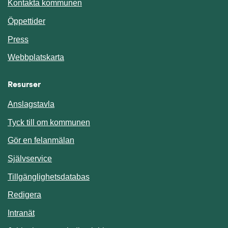
Kontakta kommunen
Öppettider
Press
Webbplatskarta
Resurser
Anslagstavla
Länk till annan webbplats.
Tyck till om kommunen
Gör en felanmälan
Länk till annan webbplats.
Självservice
Länk till annan webbplats.
Tillgänglighetsdatabas
Redigera
Länk till annan webbplats.
Intranät