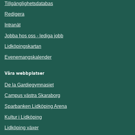
Länk till annan webbplats.
Tillgänglighetsdatabas
Redigera
Länk till annan webbplats.
Intranät
Jobba hos oss - lediga jobb
Länk till annan webbplats.
Lidköpingskartan
Länk till annan webbplats.
Evenemangskalender
Våra webbplatser
De la Gardiegymnasiet
Campus västra Skaraborg
Sparbanken Lidköping Arena
Kultur i Lidköping
Lidköping växer