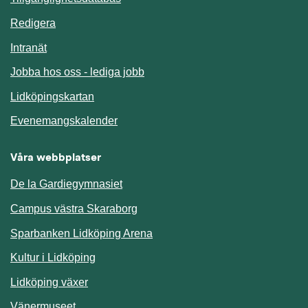
Redigera
Länk till annan webbplats.
Intranät
Jobba hos oss - lediga jobb
Länk till annan webbplats.
Lidköpingskartan
Länk till annan webbplats.
Evenemangskalender
Våra webbplatser
De la Gardiegymnasiet
Campus västra Skaraborg
Sparbanken Lidköping Arena
Kultur i Lidköping
Lidköping växer
Vänermuseet