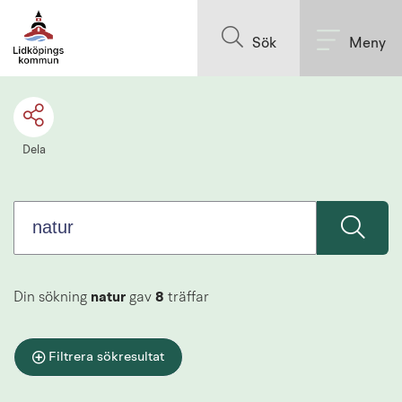
Sök.
Till innehållet på sidan
Sökförslagen
Sök
Meny
presenteras
under
sökrutan
Dela
Din sökning
natur
gav
8
träffar
Filtrera sökresultat