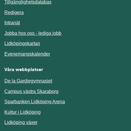
Länk till annan webbplats.
Tillgänglighetsdatabas
Redigera
Länk till annan webbplats.
Intranät
Jobba hos oss - lediga jobb
Länk till annan webbplats.
Lidköpingskartan
Länk till annan webbplats.
Evenemangskalender
Våra webbplatser
De la Gardiegymnasiet
Campus västra Skaraborg
Sparbanken Lidköping Arena
Kultur i Lidköping
Lidköping växer