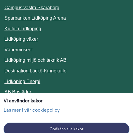
Campus västra Skaraborg
Sparbanken Lidköping Arena
Kultur i Lidköping
Lidköping växer
Vänermuseet
Lidköping miljö och teknik AB
Länk till annan webbplats.
Destination Läckö-Kinnekulle
Länk till annan webbplats.
Lidköping Energi
Länk till annan webbplats.
AB Bostäder
Vi använder kakor
Följ oss i sociala medier
Läs mer i vår cookiepolicy
Godkänn alla kakor
Facebook
Instagram
Linkedin