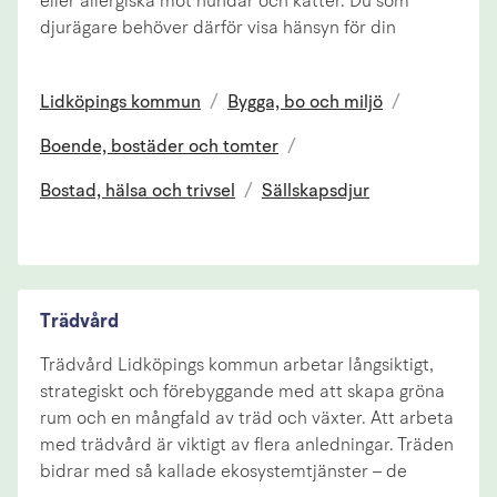
eller allergiska mot hundar och katter. Du som
djurägare behöver därför visa hänsyn för din
Lidköpings kommun
/
Bygga, bo och miljö
/
Boende, bostäder och tomter
/
Bostad, hälsa och trivsel
/
Sällskapsdjur
Trädvård
Trädvård Lidköpings kommun arbetar långsiktigt,
strategiskt och förebyggande med att skapa gröna
rum och en mångfald av träd och växter. Att arbeta
med trädvård är viktigt av flera anledningar. Träden
bidrar med så kallade ekosystemtjänster – de