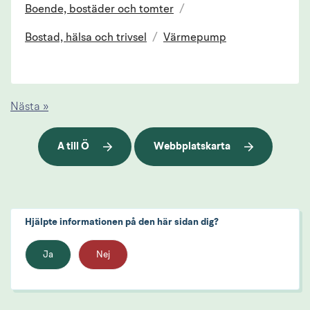
Boende, bostäder och tomter
/
Bostad, hälsa och trivsel
/
Värmepump
Nästa »
A till Ö
Webbplatskarta
Hjälpte informationen på den här sidan dig?
Ja
Nej