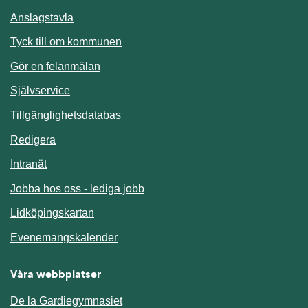
Anslagstavla
Länk till annan webbplats.
Tyck till om kommunen
Gör en felanmälan
Länk till annan webbplats.
Självservice
Länk till annan webbplats.
Tillgänglighetsdatabas
Redigera
Länk till annan webbplats.
Intranät
Jobba hos oss - lediga jobb
Länk till annan webbplats.
Lidköpingskartan
Länk till annan webbplats.
Evenemangskalender
Våra webbplatser
De la Gardiegymnasiet