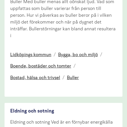
Buller Med buller menas allt oönskat ljud. Vad som
uppfattas som buller varierar från person till
person. Hur vi påverkas av buller beror på i vilken
miljö det förekommer och när på dygnet det
inträffar. Bullerstörningar kan bland annat resultera
i
Lidköpings kommun
/
Bygga, bo och miljö
/
Boende, bostäder och tomter
/
Bostad, hälsa och trivsel
/
Buller
Eldning och sotning
Eldning och sotning Ved är en förnybar energikälla