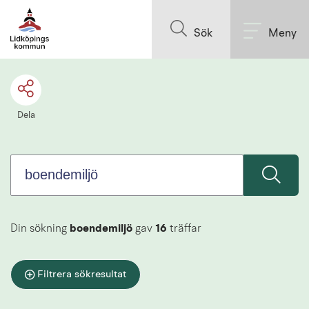
Sök.
Till innehållet på sidan
Sökförslagen
Sök
Meny
presenteras
under
sökrutan
Dela
Din sökning
boendemiljö
gav
16
träffar
Filtrera sökresultat