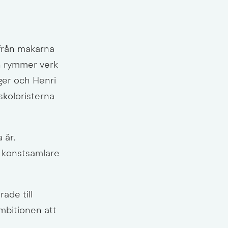
rån makarna 
h rymmer verk 
r och Henri 
koloristerna 
år. 
 konstsamlare 
de till 
bitionen att 