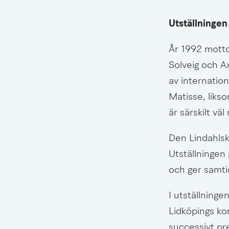
Utställningen
År 1992 mott
Solveig och A
av internati
Matisse, liks
är särskilt vä
Den Lindahlska
Utställningen
och ger samtid
I utställninge
Lidköpings ko
successivt pr