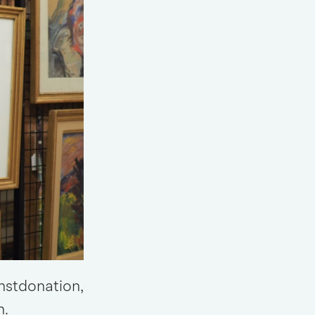
stdonation, 
n.