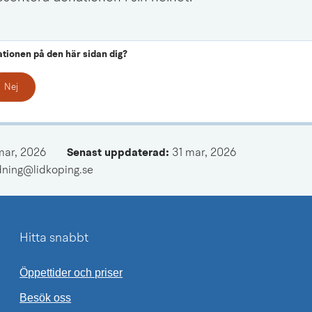
ationen på den här sidan dig?
Nej
mar, 2026
Senast uppdaterad: 
31 mar, 2026
ldning@lidkoping.se
Hitta snabbt
Öppettider och priser
Besök oss