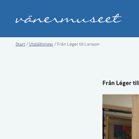
Start
Utställningar
/
/
Från Léger till Larsson
Från Léger til