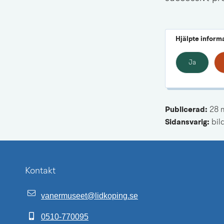
Hjälpte inform
Ja
Publicerad: 
28 
Sidansvarig:
 bi
Kontakt
vanermuseet@lidkoping.se
0510-770095