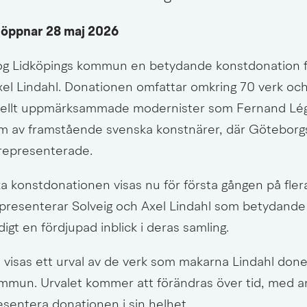
 öppnar 28 maj 2026
og Lidköpings kommun en betydande konstdonation f
xel Lindahl. Donationen omfattar omkring 70 verk oc
onellt uppmärksammade modernister som Fernand Lége
om av framstående svenska konstnärer, där Göteborgs
l representerade.
 konstdonationen visas nu för första gången på flera 
 presenterar Solveig och Axel Lindahl som betydande
igt en fördjupad inblick i deras samling.
n visas ett urval av de verk som makarna Lindahl donera
mmun. Urvalet kommer att förändras över tid, med am
esentera donationen i sin helhet.