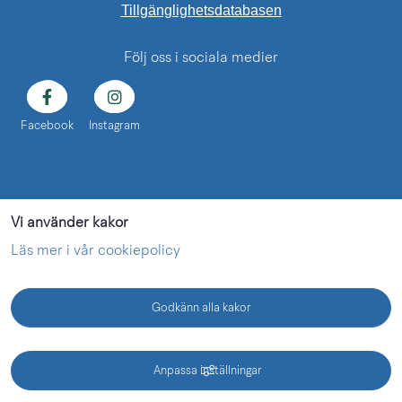
Länk till annan web
Tillgänglighetsdatabasen
Följ oss i sociala medier
Facebook
Instagram
Vi använder kakor
Läs mer i vår cookiepolicy
Godkänn alla kakor
KONTAKT
Anpassa inställningar
Vänermuseet - en webbplats inom Lidköping kommun