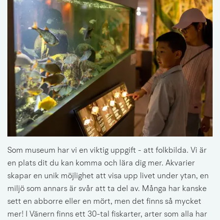
Som museum har vi en viktig uppgift - att folkbilda. Vi är 
en plats dit du kan komma och lära dig mer. Akvarier 
skapar en unik möjlighet att visa upp livet under ytan, en 
miljö som annars är svår att ta del av. Många har kanske 
sett en abborre eller en mört, men det finns så mycket 
mer! I Vänern finns ett 30-tal fiskarter, arter som alla har 