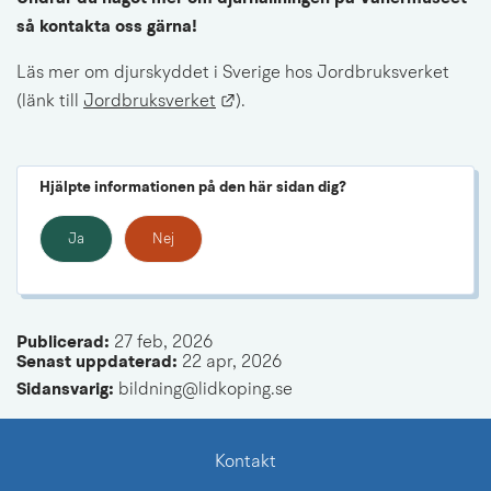
så kontakta oss gärna! 
Läs mer om djurskyddet i Sverige hos Jordbruksverket 
Länk till annan webbplats.
(länk till 
Jordbruksverket
).
Hjälpte informationen på den här sidan dig?
Ja
Nej
Publicerad: 
27 feb, 2026
Senast uppdaterad: 
22 apr, 2026
Sidansvarig:
 bildning@lidkoping.se
Kontakt