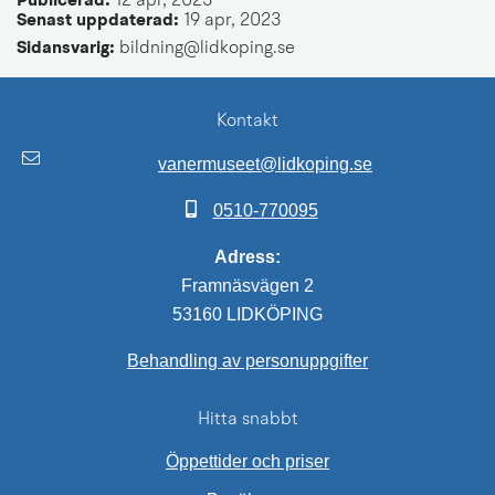
Publicerad: 
12 apr, 2023
Senast uppdaterad: 
19 apr, 2023
Sidansvarig:
 bildning@lidkoping.se
Kontakt
vanermuseet@lidkoping.se
0510-770095
Adress:
Framnäsvägen 2
53160 LIDKÖPING
Behandling av personuppgifter
Hitta snabbt
Öppettider och priser