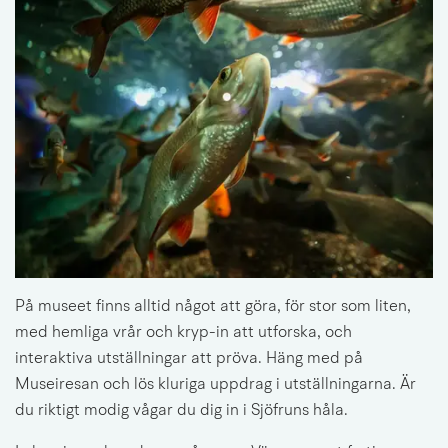
På museet finns alltid något att göra, för stor som liten, 
med hemliga vrår och kryp-in att utforska, och 
interaktiva utställningar att pröva. Häng med på 
Museiresan och lös kluriga uppdrag i utställningarna. Är 
du riktigt modig vågar du dig in i Sjöfruns håla.