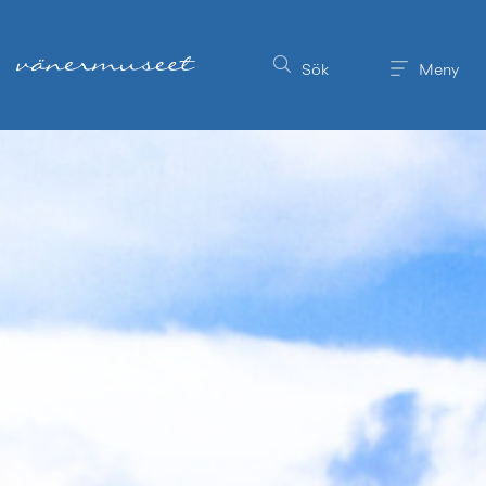
Till innehållet på sidan
Sök
Meny