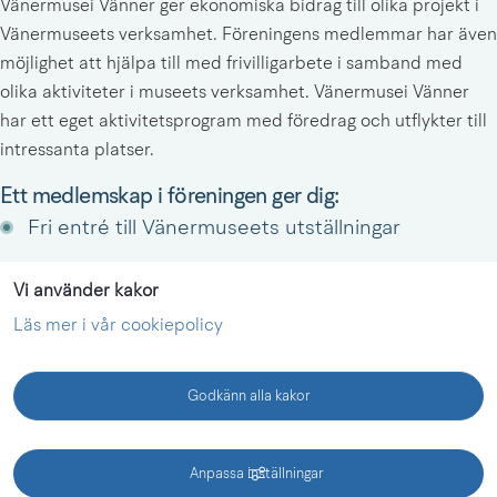
Vänermusei Vänner ger ekonomiska bidrag till olika projekt i 
Vänermuseets verksamhet. Föreningens medlemmar har även 
möjlighet att hjälpa till med frivilligarbete i samband med 
olika aktiviteter i museets verksamhet. Vänermusei Vänner 
har ett eget aktivitetsprogram med föredrag och utflykter till 
intressanta platser.
Ett medlemskap i föreningen ger dig:
Fri entré till Vänermuseets utställningar
Fri entré till programlagda visningar
Vi använder kakor
Läs mer i vår cookiepolicy
Fri entré till program där Vänermuseet är 
ensamarrangör
Godkänn alla kakor
Att bli medlem kostar 200 kronor och betalas in 
KONTAKT
på bg 5573-3067, alternativt swish 123 153 8636. 
Anpassa inställningar