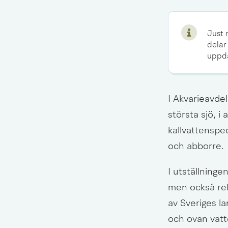
Just 
delar
uppda
I Akvarieavde
största sjö, i 
kallvattenspec
och abborre.
I utställninge
men också rel
av Sveriges la
och ovan vatt