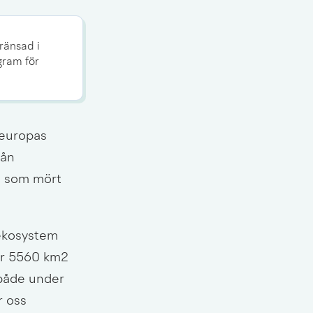
änsad i 
ram för 
europas 
ån 
å som mört 
ekosystem 
r 5560 km2 
 både under 
 oss 