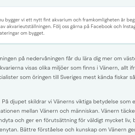
nu bygger vi ett nytt fint akvarium och framkomligheten är begr
 av akvarieutställningen. Följ oss gärna på Facebook och Instag
teringar om bygget. 
lningen på nedervåningen får du lära dig mer om väst
akvarierna visas olika miljöer som finns i Vänern, allt ifr
ialister som öringen till Sveriges mest kända fiskar s
n På djupet skildrar vi Vänerns viktiga betydelse som 
ationen mellan Vänern och människan. Vänern täcke
ndyta och ger en förutsättning för väldigt mycket liv,
enytan. Bättre förståelse och kunskap om Vänern ger