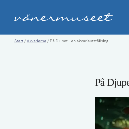
Start
Akvarierna
/
/
På Djupet - en akvarieutställning
På Djupe