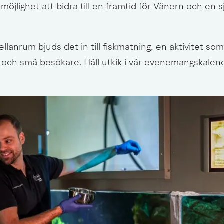
öjlighet att bidra till en framtid för Vänern och en s
anrum bjuds det in till fiskmatning, en aktivitet som
 och små besökare. Håll utkik i vår evenemangskalend