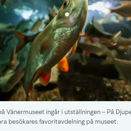
å Vänermuseet ingår i utställningen – På Djupet
ra besökares favoritavdelning på museet.