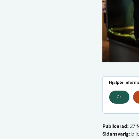
Hjälpte inform
Ja
Publicerad: 
27 
Sidansvarig:
 bi