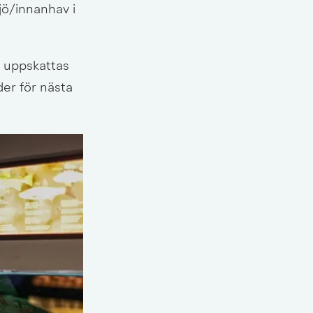
jö/innanhav i 
 uppskattas 
er för nästa 