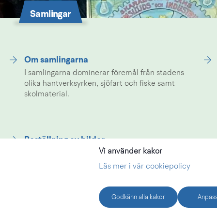
Samlingar
Om samlingarna
I samlingarna dominerar föremål från stadens
olika hantverksyrken, sjöfart och fiske samt
skolmaterial.
Beställning av bilder
Vi använder kakor
Här kan du läsa mer om hur du går tillväga om
du vill beställa en bild från våra samlingar.
Läs mer i vår cookiepolicy
Godkänn alla kakor
Anpass