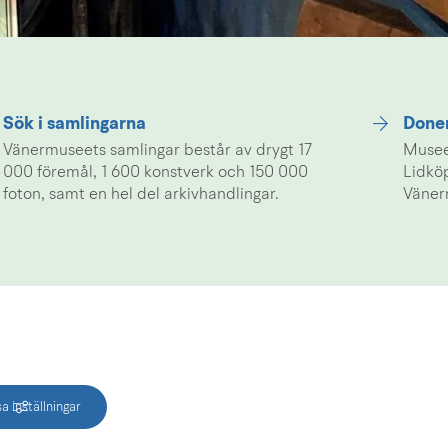
Sök i samlingarna
Done
Vänermuseets samlingar består av drygt 17
Musee
000 föremål, 1 600 konstverk och 150 000
Lidkö
foton, samt en hel del arkivhandlingar.
Väner
a inställningar