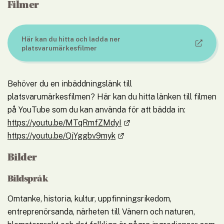
Filmer
Här kan du hitta och ladda ner 
Länk till annan webbplats.
platsvarumärkesfilmer
Behöver du en inbäddningslänk till 
platsvarumärkesfilmen? Här kan du hitta länken till filmen 
på YouTube som du kan använda för att bädda in: 
Länk till annan webbplats.
https://youtu.be/MTqRmfZMdyI
Länk till annan webbplats.
https://youtu.be/QjYggbv9myk
Bilder
Bildspråk
Omtanke, historia, kultur, uppfinningsrikedom, 
entreprenörsanda, närheten till Vänern och naturen, 