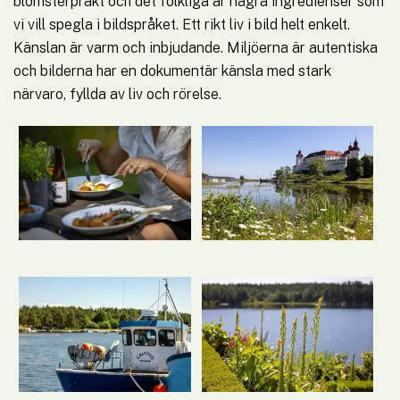
blomsterprakt och det folkliga är några ingredienser som 
vi vill spegla i bildspråket. Ett rikt liv i bild helt enkelt. 
Känslan är varm och inbjudande. Miljöerna är autentiska 
och bilderna har en dokumentär känsla med stark 
närvaro, fyllda av liv och rörelse.
Förstora bilden
För
Förstora bilden
För