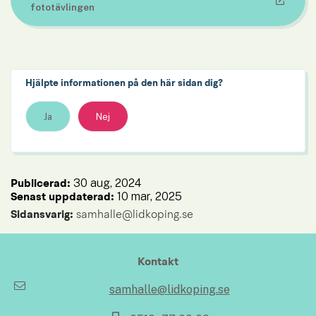
Länk till annan webbplats.
fototävlingen
Hjälpte informationen på den här sidan dig?
Ja
Nej
30 aug, 2024
Publicerad: 
10 mar, 2025
Senast uppdaterad: 
Sidansvarig:
 samhalle@lidkoping.se
Kontakt
samhalle@lidkoping.se