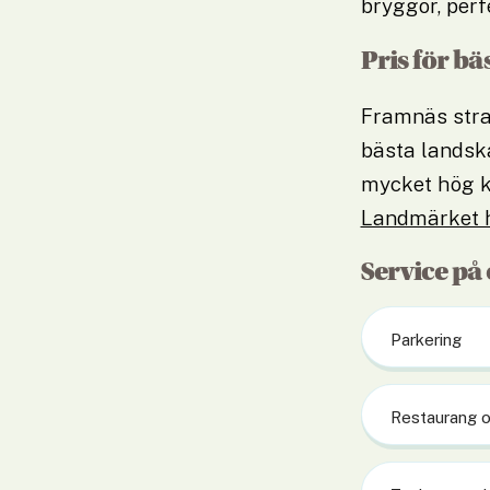
bryggor, perf
Pris för b
Framnäs stran
bästa landsk
mycket hög k
Landmärket h
Service på
Parkering
Restaurang o