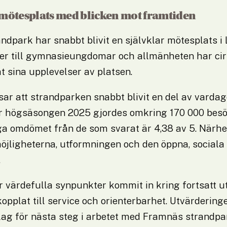
mötesplats med blicken mot framtiden
dpark har snabbt blivit en självklar mötesplats i L
r till gymnasieungdomar och allmänheten har cir
t sina upplevelser av platsen.
sar att strandparken snabbt blivit en del av vardage
 högsäsongen 2025 gjordes omkring 170 000 besök,
a omdömet från de som svarat är 4,38 av 5. Närhete
jligheterna, utformningen och den öppna, sociala m
.
 värdefulla synpunkter kommit in kring fortsatt ut
opplat till service och orienterbarhet. Utvärderingen
lag för nästa steg i arbetet med Framnäs strandpa