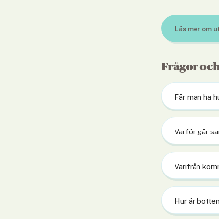
Läs mer om u
Frågor och
Får man ha h
Varför går sa
Varifrån ko
Hur är botte