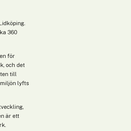
idköping. 
ka 360 
n för 
 och det 
n till 
iljön lyfts 
veckling, 
 är ett 
rk.