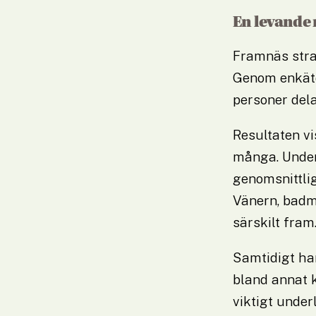
En levande 
Framnäs stran
Genom enkäte
personer dela
Resultaten vi
många. Under
genomsnittlig
Vänern, badmö
särskilt fram
Samtidigt har
bland annat k
viktigt under