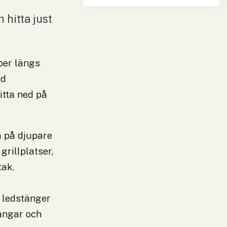
itta just 
er längs 
d 
tta ned på 
 på djupare 
rillplatser, 
ak. 
ledstänger 
ångar och 