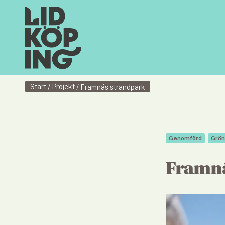
Start
Projekt
/
/
Framnäs strandpark
Genomförd
Grön
Framnä