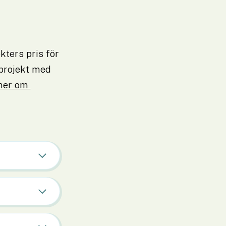
ters pris för 
rojekt med 
er om 