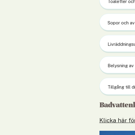
Toaletter oc
Sopor och av
Livräddnings
Belysning av
Tillgång till 
Badvattenk
Klicka här fö