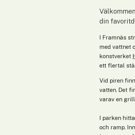
Välkommen a
din favoritd
I Framnäs st
med vattnet o
konstverket 
ett flertal stä
Vid piren fin
vatten. Det f
varav en gril
I parken hit
och ramp. In