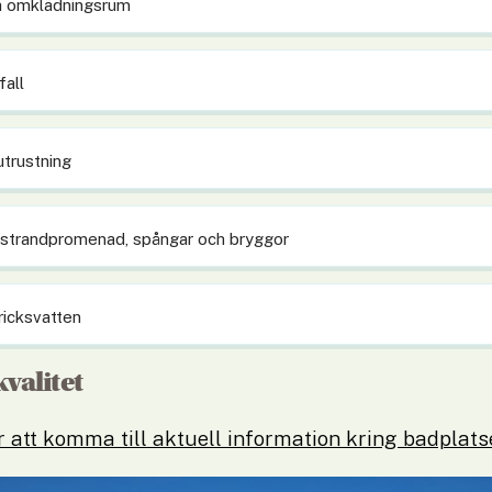
h omklädningsrum
fall
utrustning
 strandpromenad, spångar och bryggor
dricksvatten
valitet
r att komma till aktuell information kring badplats