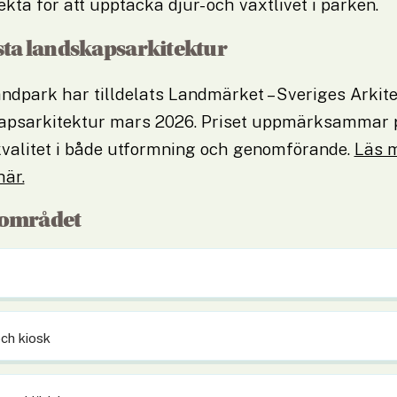
ekta för att upptäcka djur- och växtlivet i parken.
ästa landskapsarkitektur
dpark har tilldelats Landmärket – Sveriges Arkitek
apsarkitektur mars 2026. Priset uppmärksammar p
valitet i både utformning och genomförande. 
Läs m
är.
 området
ch kiosk