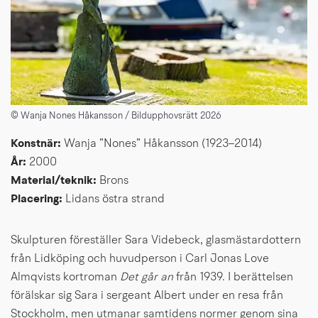
© Wanja Nones Håkansson / Bildupphovsrätt 2026
Konstnär: 
Wanja ”Nones” Håkansson (1923–2014)
År: 
2000
Material/teknik: 
Brons
Placering: 
Lidans östra strand
Skulpturen föreställer Sara Videbeck, glasmästardottern 
från Lidköping och huvudperson i Carl Jonas Love 
Almqvists kortroman 
Det går an
 från 1939. I berättelsen 
förälskar sig Sara i sergeant Albert under en resa från 
Stockholm, men utmanar samtidens normer genom sina 