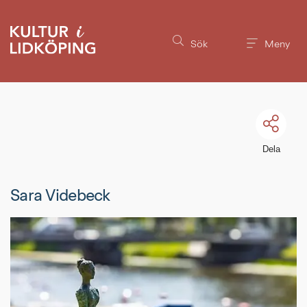
Till innehållet på sidan
Sök
Meny
Dela
Sara Videbeck