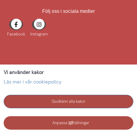
Följ oss i sociala medier
Facebook
Instagram
Vi använder kakor
Läs mer i vår cookiepolicy
Godkänn alla kakor
KONTAKT
Anpassa inställningar
Kultur i Lidköping - en webbplats inom Lidköping kommun