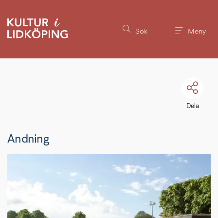
Till innehållet på sidan
Sök
Meny
Dela
Andning