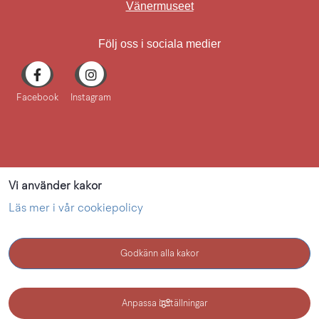
Länk till annan webbplat
Vänermuseet
Följ oss i sociala medier
Facebook
Instagram
Vi använder kakor
Läs mer i vår cookiepolicy
Godkänn alla kakor
KONTAKT
Anpassa inställningar
Kultur i Lidköping - en webbplats inom Lidköping kommun