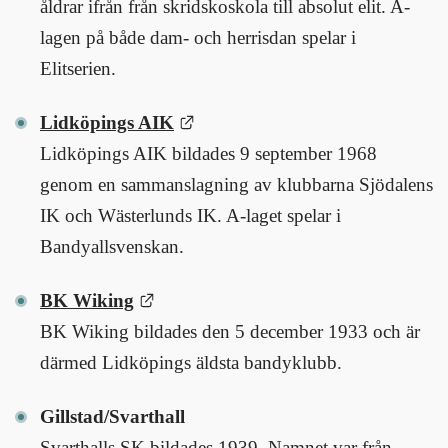
åldrar ifrån från skridskoskola till absolut elit. A-
lagen på både dam- och herrisdan spelar i 
Elitserien.
Länk till annan webbplats.
Lidköpings AIK
Lidköpings AIK bildades 9 september 1968 
genom en sammanslagning av klubbarna Sjödalens 
IK och Wästerlunds IK. A-laget spelar i 
Bandyallsvenskan.
Länk till annan webbplats.
BK Wiking
BK Wiking bildades den 5 december 1933 och är 
därmed Lidköpings äldsta bandyklubb. 
Gillstad/Svarthall
Svarthalls SK bildades 1939. Namnet var från 