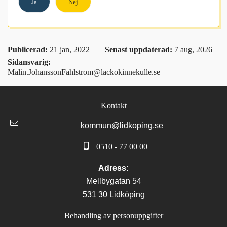
Ja
Nej
Publicerad: 
21 jan, 2022
Senast uppdaterad: 
7 aug, 2026
Sidansvarig:
Malin.JohanssonFahlstrom@lackokinnekulle.se
Kontakt
kommun@lidkoping.se
0510 - 77 00 00
Adress:
Mellbygatan 54
531 30 Lidköping
Behandling av personuppgifter